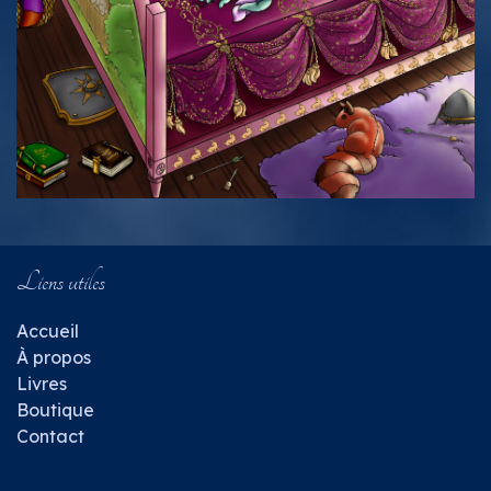
Liens utiles
​Accueil
À propos
Livres
Bout​iqu​e
Cont
ac
t